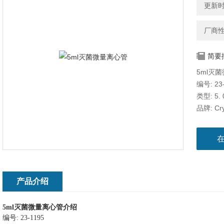
更新时间
厂商
简要
5ml灭
编号: 23
类型: 5
品牌: Cry
颜色:透
形状:圆底
材质: PP
灭菌情况
包装类型
包装数里:
产品介绍
产品描述
5ml
灭菌微量离心管
介绍
编号
: 23-1195