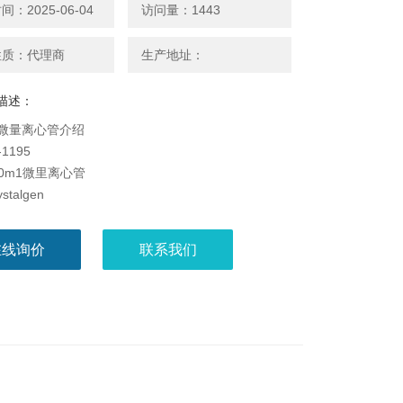
：2025-06-04
访问量：1443
性质：代理商
生产地址：
描述：
菌微量离心管介绍
-1195
. 0m1微里离心管
stalgen
明
.
在线询价
联系我们
:灭菌
:袋装
 250支/包，10包/箱， 2500支/箱
:无DNA酶/无RNA酶/无热源