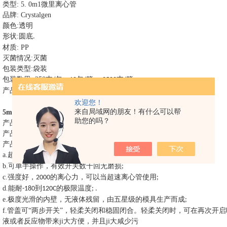
类型
: 5. 0m1
微里离心管
品牌
: Crystalgen
颜色
:
透明
形状
:
圆底
.
材质
: PP
灭菌情况
:
灭菌
包装类型
:
袋装
包装数里
: 250
支
包，
包
箱，
支
箱
/
10
/
2500
/
产品描述
:
无
酶
无
酶
无热源
DNA
/
RNA
/
欢迎您！
来自局域网的朋友！有什么可以帮
5ml
灭菌微量离心管
说明
助您的吗？
产品名称
: 5. 0m1
微里离心管
产品材质
: PP
产品特点
:
a.
超透明，低吸附
;
b.
可单手操作，有效开关数千回无磨损
;
c.
强度好，
的离心力，可以当超速离心管使用
2000
;
d.
能耐
到
的极限温度
-180
120C
; .
e.
极度光滑的内壁，无液体残留，由五星级的模具生产而成
;
f.
管盖可“两步开关”，轻柔关闭和稳固闭合。轻柔关闭时，可在再次开
液或者反应物带来ji大方便，并且ji大
咸少污