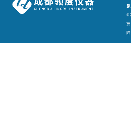
见
©
技
陆