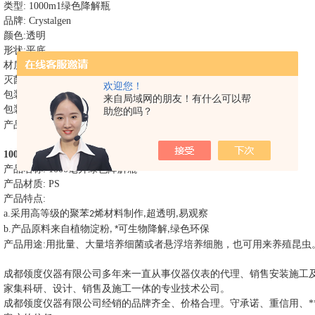
类型
: 1000m1
绿色降解瓶
品牌
: Crystalgen
颜色
:
透明
形状
:
平底
材质
: PS
灭菌情况
:
灭菌
欢迎您！
包装类型
:
单个灭菌包装
来自局域网的朋友！有什么可以帮
包装数里
: 6
个
组，
组
箱
/
2
/
助您的吗？
*
产品描述
:
生物降解材料
1000ml
灭菌绿色降解瓶
说明
产品名称
: 1000
毫升绿色降解瓶
产品材质
: PS
产品特点
:
a.
采用高等级的聚苯
烯材料制作
超透明
易观察
2
,
,
*
b.
产品原料来自植物淀粉
可生物降解
绿色环保
,
,
产品用途
:
用批量、大量培养细菌或者悬浮培养细胞，也可用来养殖昆虫
成都领度仪器有限公司多年来一直从事仪器仪表的代理、销售安装施工
家集科研、设计、销售及施工一体的专业技术公司。
成都领度仪器有限公司经销的品牌齐全、价格合理。守承诺、重信用、