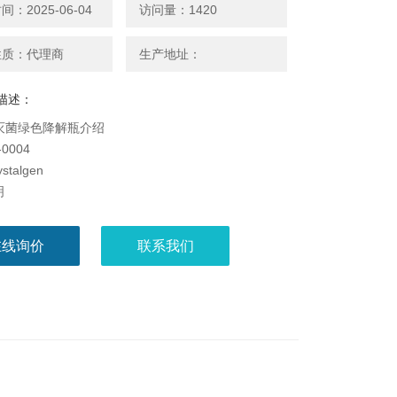
：2025-06-04
访问量：1420
性质：代理商
生产地址：
描述：
ml灭菌绿色降解瓶介绍
-0004
stalgen
明
底
在线询价
联系我们
:灭菌
:单个灭菌包装
 6个/组，2组/箱
:生物降解材料