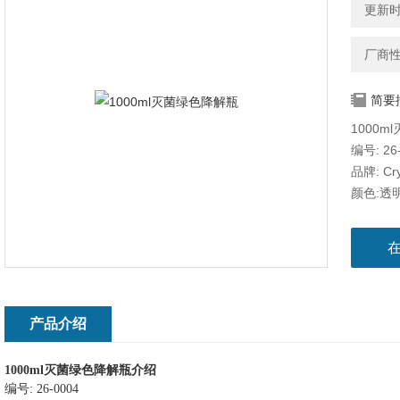
更新时间
厂商
简要
1000
编号: 26
品牌: Cry
颜色:透
形状:平
材质: PS
灭菌情况
包装类型
包装数里:
产品描述
产品介绍
1000ml
灭菌绿色降解瓶
介绍
编号
: 26-0004