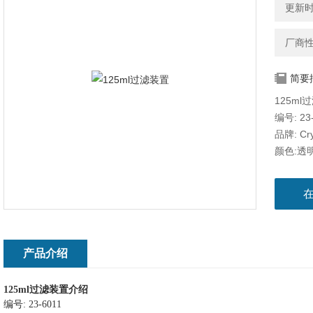
更新时间
厂商
简要
125m
编号: 23
品牌: Cry
颜色:透
材质: ps
灭菌情况
包装类型
包装数量:
产品描述
产品介绍
125ml
过滤装置
介绍
编号
: 23-6011