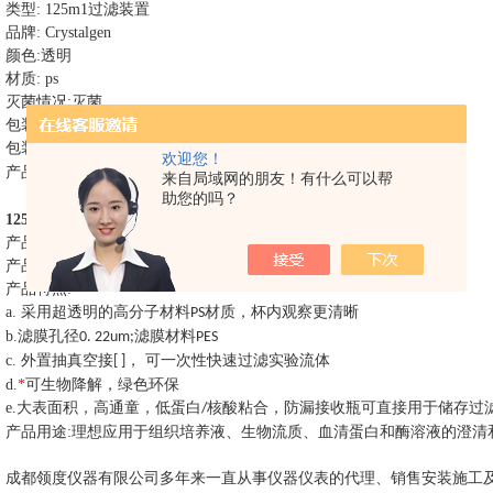
类型
: 125m1
过滤装置
品牌
: Crystalgen
颜色
:
透明
材质
: ps
灭菌情况
:
灭菌
包装类型
:
单个包装
包装数量
: 12
个
箱
/
欢迎您！
产品描述
:
滤膜孔径
，滤膜材料
0. 22um
PES
来自局域网的朋友！有什么可以帮
助您的吗？
125ml
过滤装置
说明
产品名称
:
无菌过滤装置
产品材质
: PS
产品特点
:
a.
采用超透明的高分子材料
材质，杯内观察更清晰
PS
b.
滤膜孔径
滤膜材料
0. 22um;
PES
c.
外置抽真空接
， 可一次性快速过滤实验流体
[ ]
d.
*
可生物降解，绿色环保
e.
大表面积，高通童，低蛋白
核酸粘合，防漏接收瓶可直接用于储存过
/
产品用途
:
理想应用于组织培养液、生物流质、血清蛋白和酶溶液的澄清
成都领度仪器有限公司多年来一直从事仪器仪表的代理、销售安装施工