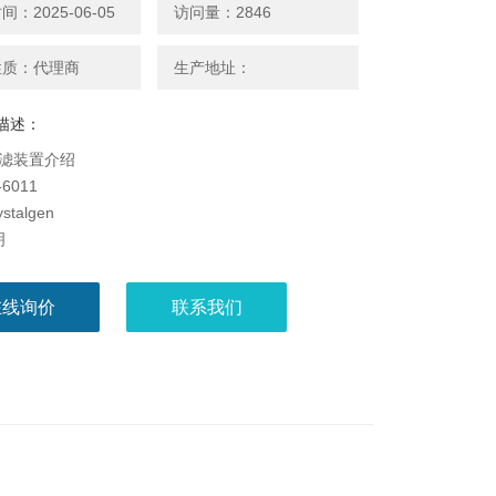
：2025-06-05
访问量：2846
性质：代理商
生产地址：
描述：
l过滤装置介绍
-6011
stalgen
明
:灭菌
在线询价
联系我们
:单个包装
 12个/箱
:滤膜孔径0. 22um，滤膜材料PES