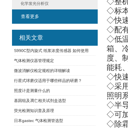
◇整
化学发光分析仪
◇标
查看更多
◇快
◇配
相关文章
◇低
箱、
S990C型内旋式 纸浆浓度传感器 如何使用
度、
气体检测仪器管理规定
能耗
微波消解仪检定规程的详细解读
◇快
行星式球磨仪适用于哪些样品的研磨？
◇采
照度计是测量什么的
照明
基因组及凋亡相关试剂盒选型
◇半
荧光检测知识普及原理
◇可
日本gastec 气体检测管选型
◇除