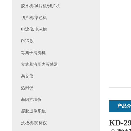
脱水机/摊片机/烤片机
切片机/染色机
电泳仪/电泳槽
PCR仪
等离子清洗机
立式蒸汽压力灭菌器
杂交仪
热封仪
基因扩增仪
产品
凝胶成像系统
KD-2
洗板机/酶标仪