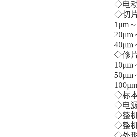
◇电
◇切
1
μ
m
20
μ
m
40
μ
m
◇修
10
μ
m
50
μ
m
100
μ
◇标
◇电
◇整
◇整
◇外