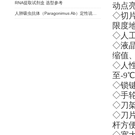
RNA提取试剂盒 选型参考
动点
人肺吸虫抗体（Paragonimus Ab）定性说明书
◇切
限度
◇人
◇液
缩值
◇人
至
-9
◇锁
◇手
◇刀
◇刀
杆方