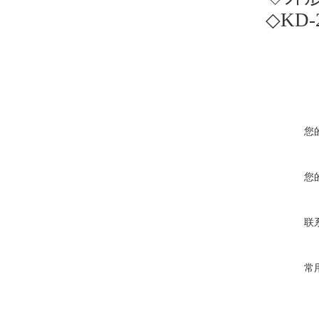
◇
KD-
您
您
联
常