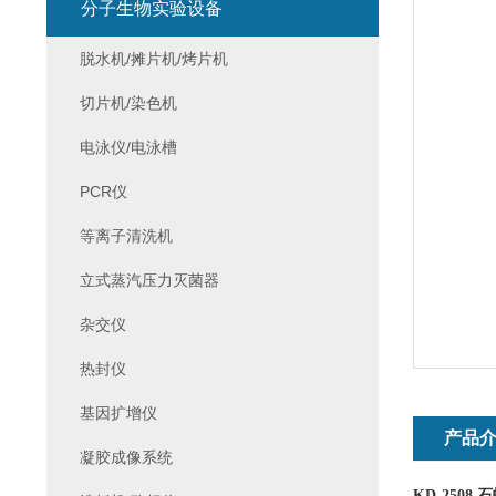
分子生物实验设备
脱水机/摊片机/烤片机
切片机/染色机
电泳仪/电泳槽
PCR仪
等离子清洗机
立式蒸汽压力灭菌器
杂交仪
热封仪
基因扩增仪
产品
凝胶成像系统
KD-2508
石