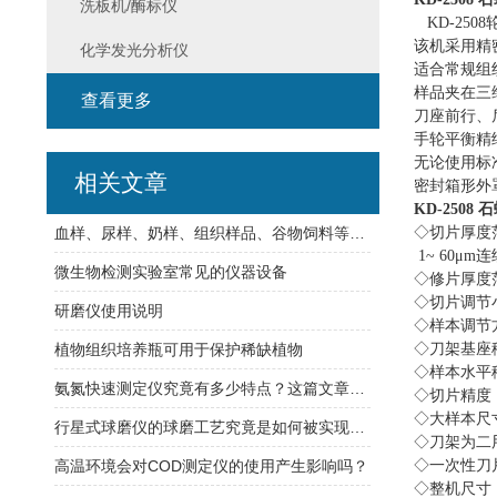
洗板机/酶标仪
KD-2508
该机采用精
化学发光分析仪
适合常规组
样品夹在三
查看更多
刀座前行、
手轮平衡精
无论使用标
相关文章
密封箱形外
KD-2508
石
血样、尿样、奶样、组织样品、谷物饲料等食品安全荧光定量快速检测系统
◇切片厚度
1~ 60
μ
m
连
微生物检测实验室常见的仪器设备
◇修片厚度
◇切片调节
研磨仪使用说明
◇样本调节
植物组织培养瓶可用于保护稀缺植物
◇刀架基座
◇样本水平
氨氮快速测定仪究竟有多少特点？这篇文章让你了解清楚
◇切片精度
◇大样本尺
行星式球磨仪的球磨工艺究竟是如何被实现的？
◇刀架为二
高温环境会对COD测定仪的使用产生影响吗？
◇一次性刀
◇整机尺寸