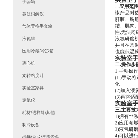
手套箱
- -应用范
该产品对
微波消解仪
肝脏、胸腺
结、肌肉
气体置换手套箱
性,无法粉
液氮罐
液氮研磨
并且在常
医用冷藏/冷冻箱
也能低温
实验室
离心机
二
.
操作步
1.手动操
旋转粘度计
(1 )手
化
实验室家具
(2)加入
(3)再将
定氮仪
实验室
三
,主要技
耗材/进样针/其他
1)拥有
2)应用领
制冷设备
3)液氢研
4)可以进
搅拌/合成/反应设备