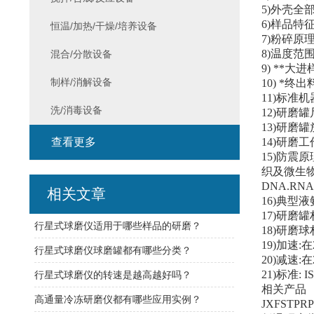
5)外壳全
6)样品特
恒温/加热/干燥/培养设备
7)粉碎原
8)温度范围:
混合/分散设备
9) **大进
制样/消解设备
10) *终出料
11)标准机
洗/消毒设备
12)研磨罐尺寸
13)研磨
查看更多
14)研磨工作速
15)防震原
织及微生物
DNA.RN
相关文章
16)典型液
17)研磨
行星式球磨仪适用于哪些样品的研磨？
18)研磨
19)加速:
行星式球磨仪球磨罐都有哪些分类？
20)减速:
21)标准: I
行星式球磨仪的转速是越高越好吗？
相关产品
高通量冷冻研磨仪都有哪些应用实例？
JXFSTPRP