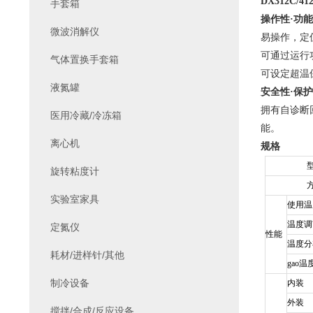
DX312C/41
手套箱
操作性·功
微波消解仪
易操作，定
可通过运行
气体置换手套箱
可设定超温
液氮罐
安全性·保
拥有自诊断
医用冷藏/冷冻箱
能。
离心机
规格
旋转粘度计
实验室家具
使用温
温度调
定氮仪
性能
温度分
耗材/进样针/其他
gao
制冷设备
内装
外装
搅拌/合成/反应设备