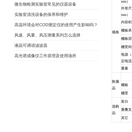
mm）
微生物检测实验室常见的仪器设备
外形尺
实验室清洗设备的保养和维护
mm）
内容积
高温环境会对COD测定仪的使用产生影响吗？
棚板承
规格
风速、风量、风压测量系列怎么选择
棚板层
液晶可调谐滤波器
棚受间
电源（5
高光谱成像仪工作原理及使用场所
定电流
重量
附属
棚板
品
棚受
架台
选购
重叠支
品
其它