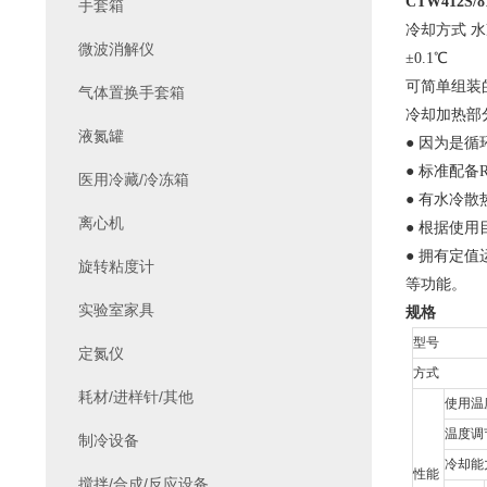
CTW412S/8
手套箱
冷却方式 水
微波消解仪
±0.1℃
可简单组装
气体置换手套箱
冷却加热部
液氮罐
● 因为是
● 标准配备
医用冷藏/冷冻箱
● 有水冷
离心机
● 根据使
● 拥有定
旋转粘度计
等功能。
实验室家具
规格
型号
定氮仪
方式
耗材/进样针/其他
使用温
温度调
制冷设备
冷却能
性能
搅拌/合成/反应设备