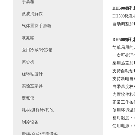
手套箱
DH500
微孔
微波消解仪
DH500
微孔
自动调整加
气体置换手套箱
液氮罐
DH500
微孔
简单易用的
医用冷藏/冷冻箱
一次可处理
离心机
采用热盖加
支持自动预
旋转粘度计
支持断电自
实验室家具
自带温度校
内置软件和
定氮仪
正常工作条
耗材/进样针/其他
使用环境温
相对湿度：≤
制冷设备
使用电源：AC2
搅拌/合成/反应设备