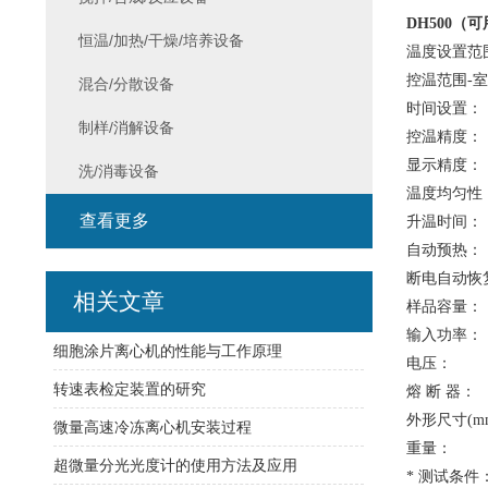
DH500
（可
恒温/加热/干燥/培养设备
温度设置
控温范围-
混合/分散设备
时间设置： 
制样/消解设备
控温精度
显示精
洗/消毒设备
温度均匀性
查看更多
升温时间： 
自动预
断电自
相关文章
样品容量：
输入功
细胞涂片离心机的性能与工作原理
电压： AC
转速表检定装置的研究
熔 断 器：
外形尺寸(mm
微量高速冷冻离心机安装过程
重量：
超微量分光光度计的使用方法及应用
*
测试条件：