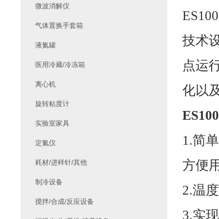
微波消解仪
ES100
气体置换手套箱
技术
液氮罐
点运
医用冷藏/冷冻箱
离心机
化以
旋转粘度计
ES100
实验室家具
1.
简单
定氮仪
方便
耗材/进样针/其他
制冷设备
2.
温度
搅拌/合成/反应设备
3.
实现