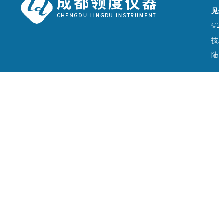
见
©
技
陆