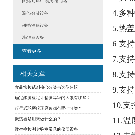
恒温/加热/干燥/培养设备
4.
多种
混合/分散设备
制样/消解设备
5.
热盖
洗/消毒设备
6.
支持
查看更多
7.
支持
相关文章
8.
支持
食品快检试剂核心分类与选型建议
9.
支持
确定酸度检定计精度等级的因素有哪些？
10.
支
行星式球磨仪球磨罐都有哪些分类？
11.
温
振荡器是用来做什么的？
微生物检测实验室常见的仪器设备