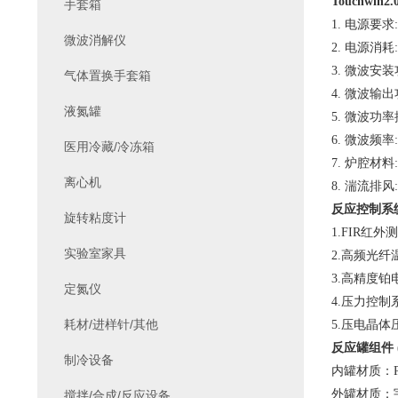
Touchwin2.
手套箱
1.
电源要求: A
微波消解仪
2.
电源消耗: 3
3.
微波安装功
气体置换手套箱
4.
微波输出功率
液氮罐
5.
微波功率
6.
微波频率: 
医用冷藏/冷冻箱
7.
炉腔材料:
离心机
8.
湍流排风:
反应控制系统
旋转粘度计
1.FIR
红外测
实验室家具
2.
高频光纤温
3.
高精度铂电
定氮仪
4.
压力控制系
耗材/进样针/其他
5.
压电晶体压
反应罐组件 
制冷设备
内罐材质：P
外罐材质：
搅拌/合成/反应设备