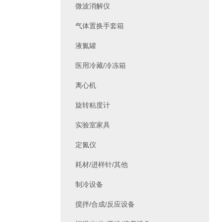
微波消解仪
气体置换手套箱
液氮罐
医用冷藏/冷冻箱
离心机
旋转粘度计
实验室家具
定氮仪
耗材/进样针/其他
制冷设备
搅拌/合成/反应设备