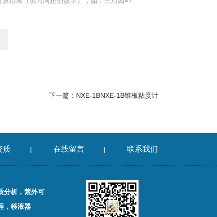
计算结果（填写阿拉伯数字），如：三加四=7
下一篇：
NXE-1BNXE-1B锥板粘度计
资质
在线留言
联系我们
|
|
质分析，紫外可
程，移液器