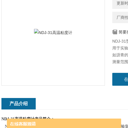
更新时间
厂商
简要
NDJ-
用于实验
如沥青
测量范
印机记
测量温度
产品介绍
NDJ-31
高温粘度计产品简介：
NDJ-31
型高温粘度计包含HSG-1高温恒温浴槽（油浴）主要用于实验室