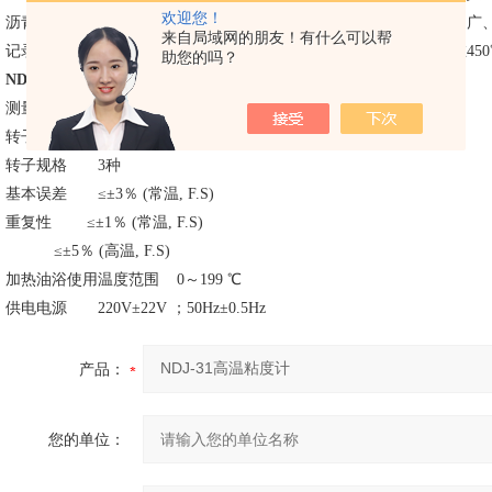
欢迎您！
沥青的粘度测试。本仪器采用单片机进行控制及数据处理，测量范围广
来自局域网的朋友！有什么可以帮
记录、且操作方便，维护简单。选配不同的加热装置还可测量温度在45
助您的吗？
NDJ-31
高温粘度计主要技术指标：
测量范围 40～800000 mPa.s
转子转速 0.3～60 r/min 8级
转子规格 3种
基本误差 ≤±3％ (常温, F.S)
重复性 ≤±1％ (常温, F.S)
≤±5％ (高温, F.S)
加热油浴使用温度范围 0～199 ℃
供电电源 220V±22V ；50Hz±0.5Hz
产品：
您的单位：