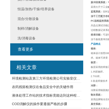
脉冲回填系统：
采用大尺寸工业
恒温/加热/干燥/培养设备
监视系统：
实时
冻干工艺配方存
混合/分散设备
PC远程监控系统
共晶点测试功能(
制样/消解设备
过程数据记录系统
校准功能：
可进
洗/消毒设备
冻干曲线查询功
产品特点
查看更多
箱体:
箱体设计按照GB
求。箱体可承受：0
板层：
相关文章
板层采用的焊接
1.内部施焊。
2.TIG焊。
环境检测站及第三方环境检测公司实验室仪器配置清单
3.轨道焊接技术
冷阱：
农药残留检测仪在食品安全中的关键作用
冷阱采用镜面抛
液体处理工作站的技术指标竟能达到这种程度！
制冷系统：
采用品牌制冷压
COD消解仪的操作要遵循严格的步骤
真空系统：
真空管道采用自