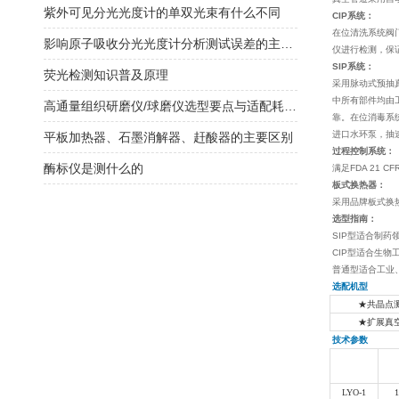
紫外可见分光光度计的单双光束有什么不同
CIP系统：
在位清洗系统阀
影响原子吸收分光光度计分析测试误差的主要因素分析
仪进行检测，保
SIP系统：
荧光检测知识普及原理
采用脉动式预抽
中所有部件均由
高通量组织研磨仪/球磨仪选型要点与适配耗材匹配
靠。在位消毒系
进口水环泵，抽速
平板加热器、石墨消解器、赶酸器的主要区别
过程控制系统：
酶标仪是测什么的
满足FDA 21 
板式换热器：
采用品牌板式换
选型指南：
SIP型适合制药
CIP型适合生物
普通型适合工业
选配机型
★共晶点
★扩展真
技术参数
隔
型号
（
LYO-1
1