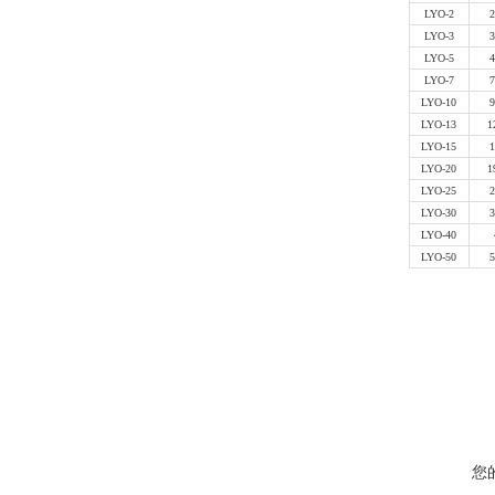
LYO-2
2
LYO-3
3
LYO-5
4
LYO-7
7
LYO-10
9
LYO-13
1
LYO-15
1
LYO-20
1
LYO-25
2
LYO-30
3
LYO-40
LYO-50
5
您