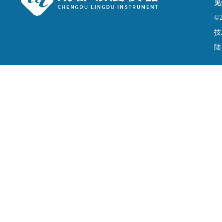
见
©
技
陆