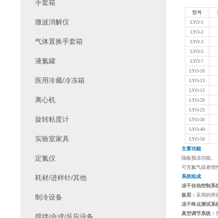
手套箱
型号
微波消解仪
LYO-1
LYO-2
气体置换手套箱
LYO-3
LYO-5
液氮罐
LYO-7
LYO-10
医用冷藏/冷冻箱
LYO-13
LYO-15
离心机
LYO-20
LYO-25
旋转粘度计
LYO-30
LYO-40
实验室家具
LYO-50
主要功能
定氮仪
隔板预冻功能。
可充氮气或者惰
耗材/进样针/其他
系统组成
冻干自动控制系
板层：
采用的焊
制冷设备
冻干终点测试系
真空调节系统：
搅拌/合成/反应设备