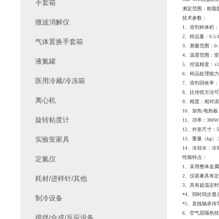
手套箱
测定范围：粗脂肪
技术参数：
微波消解仪
1、溶剂杯体积：8
2、样品量：0.5-15
气体置换手套箱
3、测量范围：0-
4、温度范围：室温+
液氮罐
5、控温精度：±1
6、样品处理能力
医用冷藏/冷冻箱
7、溶剂回收率： 
8、比传统方法可缩
离心机
9、精度：相对误
10、加热:电热
旋转粘度计
11、功率：300W
12、外形尺寸：570
实验室家具
13、重量（kg）:
14、冷却水：冷
性能特点：
定氮仪
1、采用整体金
2、仪器兼具有
耗材/进样针/其他
3、具有超温定
*4、同时同步
制冷设备
*5、直线轴承传
6、空气层隔热
搅拌/合成/反应设备