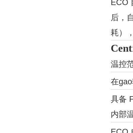
ECO
后，自
耗）
Cen
温控
在ga
具备
内部温
ECO