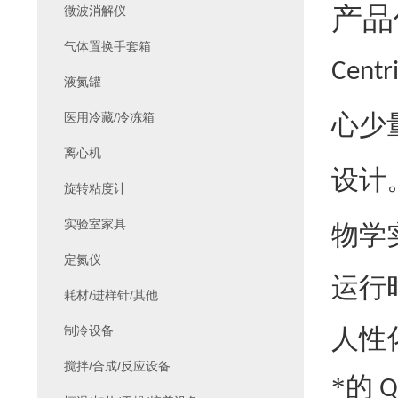
产品
微波消解仪
气体置换手套箱
Centr
液氮罐
心少
医用冷藏/冷冻箱
离心机
设计
旋转粘度计
实验室家具
物学
定氮仪
运行
耗材/进样针/其他
人性
制冷设备
搅拌/合成/反应设备
*的
Q