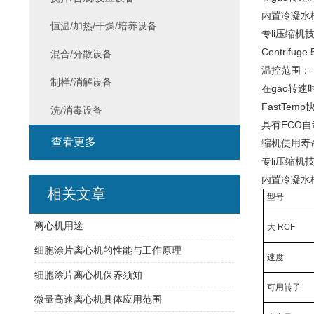
内置冷凝水
恒温/加热/干燥/培养设备
专li压缩
Centrifug
混合/分散设备
温控范围：-1
制样/消解设备
在gao转速
FastTe
洗/消毒设备
具有ECO
查看更多
缩机使用寿
专li压缩
内置冷凝水
相关文章
型号
离心机用途
大 RCF
细胞涂片离心机的性能与工作原理
速度
细胞涂片离心机保养须知
可用转子
微量高速离心机具体应用范围