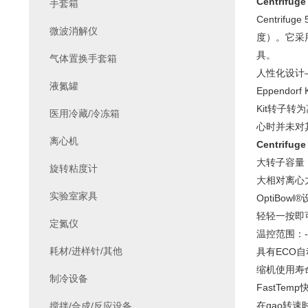
Centrifu
手套箱
Centri
微波消解仪
度）。它采
具。
气体置换手套箱
人性化设计
液氮罐
Eppendorf
Kit转子转
医用冷藏/冷冻箱
心时并未对其
离心机
Centrifu
大转子容量：2
旋转粘度计
大相对离心力：2
实验室家具
OptiBo
轻轻一按即
定氮仪
温控范围：-1
耗材/进样针/其他
具有ECO
缩机使用寿
制冷设备
FastTe
在gao转速
搅拌/合成/反应设备