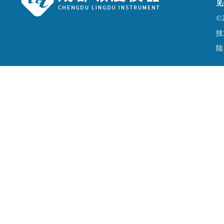
见
©
技
陆