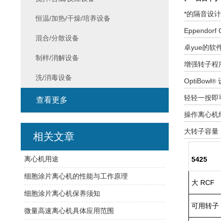
*的隔音设
恒温/加热/干燥/培养设备
Eppendorf 
混合/分散设备
卓yue的软
制样/消解设备
增强转子程
洗/消毒设备
OptiBowl
®
轻轻一按即
查看更多
操作离心机
大转子容量
相关文章
离心机用途
5425
细胞涂片离心机的性能与工作原理
大 RCF
细胞涂片离心机保养须知
可用转子
微量高速离心机具体应用范围