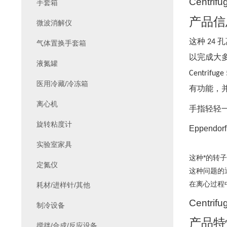
Centrifu
手套箱
产品信
微波消解仪
这种
孔
24
气体置换手套箱
以完成大
液氮罐
Centrifuge
医用冷藏/冷冻箱
有功能，
离心机
手指轻轻
旋转粘度计
Eppendorf
实验室家具
这种*的转
定氮仪
这种问题的通
在离心过程
耗材/进样针/其他
Centrifu
制冷设备
产品特
搅拌/合成/反应设备