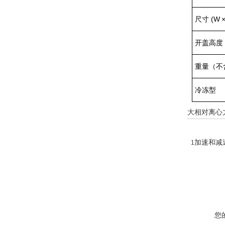
尺寸 (W × 
开盖高度
重量（不
冷冻型
大相对离心
加速和减
1
您