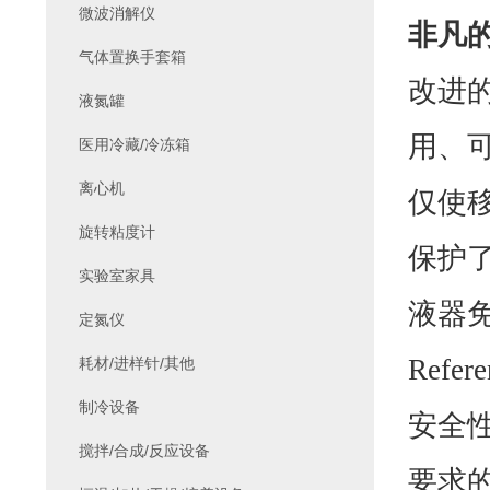
微波消解仪
非凡的
气体置换手套箱
改进的
液氮罐
用、
医用冷藏/冷冻箱
离心机
仅使
旋转粘度计
保护
实验室家具
液器
定氮仪
Refe
耗材/进样针/其他
制冷设备
安全
搅拌/合成/反应设备
要求