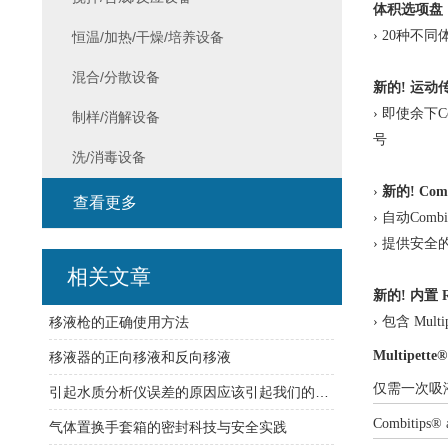
体积选项盘
› 20种不同
恒温/加热/干燥/培养设备
混合/分散设备
新的
! 运动
› 即使余下Com
制样/消解设备
号
洗/消毒设备
›
新的
! Com
查看更多
› 自动Combit
› 提供安全的C
相关文章
新的
! 内置 
› 包含 Mul
移液枪的正确使用方法
Multipette
移液器的正向移液和反向移液
仅需一次吸
引起水质分析仪误差的原因应该引起我们的重视
Combitips
®
气体置换手套箱的密封科技与安全实践