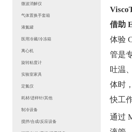
微波消解仪
Visco
气体置换手套箱
借助
E
液氮罐
体验
C
医用冷藏/冷冻箱
离心机
管是专
旋转粘度计
吐温
实验室家具
体时
定氮仪
快工作
耗材/进样针/其他
制冷设备
通过
M
搅拌/合成/反应设备