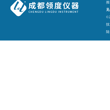
推
见
©
技
陆