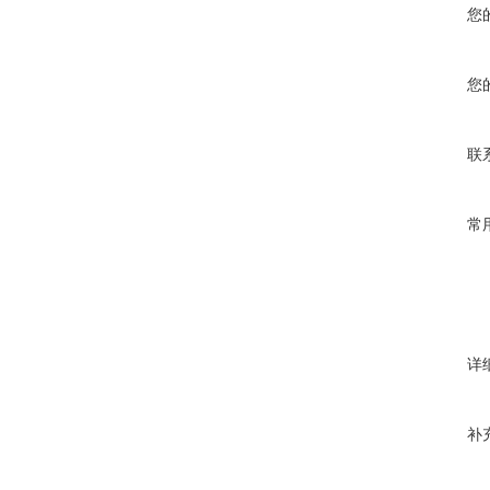
您
您
联
常
详
补