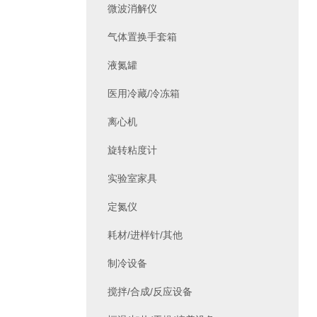
微波消解仪
气体置换手套箱
液氮罐
医用冷藏/冷冻箱
离心机
旋转粘度计
实验室家具
定氮仪
耗材/进样针/其他
制冷设备
搅拌/合成/反应设备