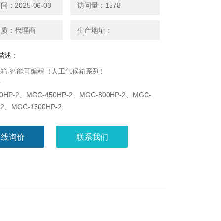
：2025-06-03
访问量：1578
性质：代理商
生产地址：
描述：
箱-智能可编程（人工气候箱系列）
号
0HP-2、MGC-450HP-2、MGC-800HP-2、MGC-
-2、MGC-1500HP-2
点
智能化可编程光照培养箱/人工气候箱。集公司多年在
在线询价
联系我们
湿领域的成功经验，通过不断潜心研究，突破现有国产
箱/人工气候箱无法长时间连续运行的缺陷（大部分植
物培养需3~6个月或更长时间不间断运行）