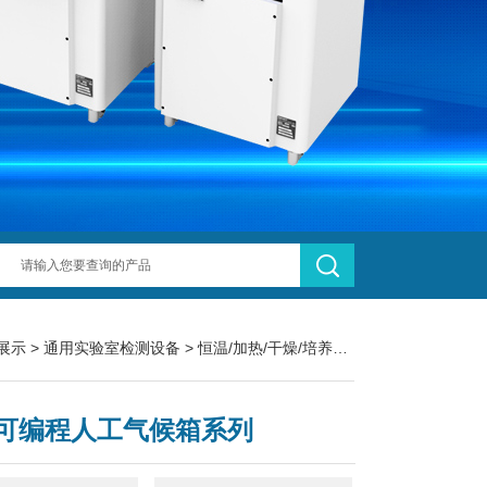
展示
>
通用实验室检测设备
>
恒温/加热/干燥/培养设备
> MGC-350H
可编程人工气候箱系列