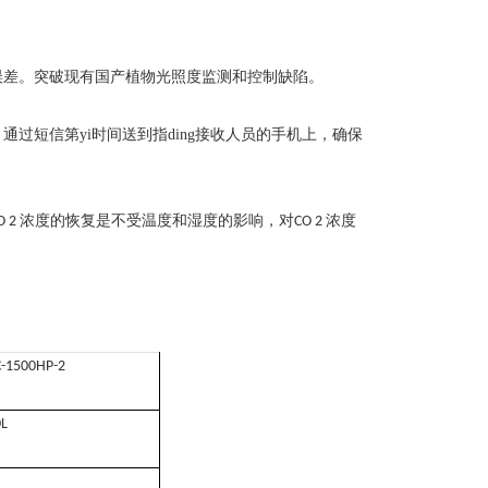
误差。突破现有国产植物光照度监测和控制缺陷。
接收人员的手机上，确保
过短信第yi时间送到指ding
浓度的恢复是不受温度和湿度的影响，对
浓度
O 2
CO 2
-1500HP-2
0L