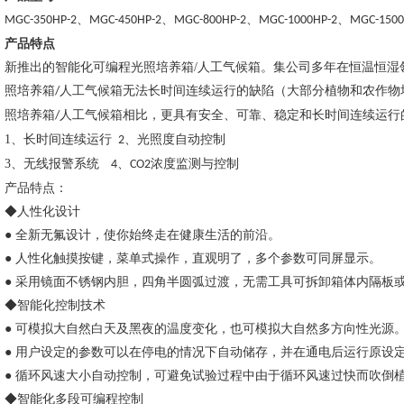
、
、
、
、
MGC-350HP-2
MGC-450HP-2
MGC-800HP-2
MGC-1000HP-2
MGC-1500
产品特点
新推出的智能化可编程光照培养箱
/
人工气候箱。集公司多年在恒温恒湿
照培养箱
人工气候箱无法长时间连续运行的缺陷（大部分植物和农作物
/
照培养箱
人工气候箱相比，更具有安全、可靠、稳定和长时间连续运行
/
1
、长时间连续运行
、光照度自动控制
2
3
、无线报警系统
、
浓度监测与控制
4
CO2
产品特点：
◆人性化设计
● 全新无氟设计，使你始终走在健康生活的前沿。
● 人性化触摸按键，菜单式操作，直观明了，多个参数可同屏显示。
● 采用镜面不锈钢内胆，四角半圆弧过渡，无需工具可拆卸箱体内隔板
◆智能化控制技术
● 可模拟大自然白天及黑夜的温度变化，也可模拟大自然多方向性光源
● 用户设定的参数可以在停电的情况下自动储存，并在通电后运行原设
● 循环风速大小自动控制，可避免试验过程中由于循环风速过快而吹倒
◆智能化多段可编程控制