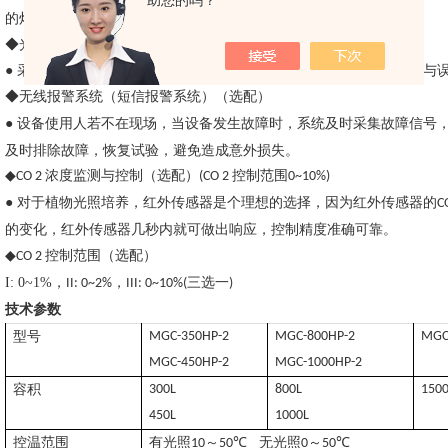
助您的吗？
的灯管，满足对不同光照的要求。
◆光照度自动检测和控制（选配）
● 采用光传感进行监测和控制，减少由于灯管的老化造成光照度衰减与
◆无线报警系统（短信报警系统）（选配）
● 设备使用人若不在现场，当设备发生故障时，系统及时采集故障信号，通
及时排除故障，恢复试验，避免造成意外损失。
◆
浓度监测与控制（选配）
控制范围
CO 2
(CO 2
0~10%)
● 对于植物光照培养，红外传感器是个理想的选择，因为红外传感器的
C
的变化，红外传感器几秒内就可做出响应，控制精度准确可靠。
◆
控制范围（选配）
CO 2
I: 0~1%
，
，
三选一
II: 0~2%
III: 0~10%(
)
技术参数
型号
MGC-350HP-2
MGC-800HP-2
MGC
MGC-450HP-2
MGC-1000HP-2
容积
300L
800L
150
450L
1000L
控温范围
有光照
～
℃
无光照
～
℃
10
50
0
50