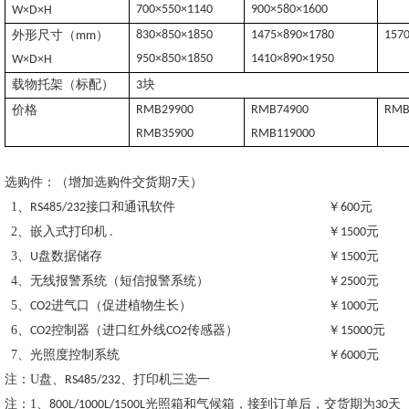
700×550×1140
900×580×1600
W×D×H
外形尺寸（
）
830×850×1850
1475×890×1780
157
mm
950×850×1850
1410×890×1950
W×D×H
载物托架（标配）
块
3
价格
RMB29900
RMB74900
RMB
RMB35900
RMB119000
选购件：（增加选购件交货期
天）
7
1
、
接口和通讯软件
￥
元
RS485/232
600
2
、嵌入式打印机
￥
元
.
1500
3
、
盘数据储存
￥
元
U
1500
4
、无线报警系统（短信报警系统）
￥
元
2500
5
、
进气口（促进植物生长）
￥
元
CO2
1000
6
、
控制器（进口红外线
传感器）
￥
元
CO2
CO2
15000
7
、光照度控制系统
￥
元
6000
注：
U
盘、
、打印机三选一
RS485/232
注：
1
、
光照箱和气候箱，接到订单后，交货期为
天
800L/1000L/1500L
30