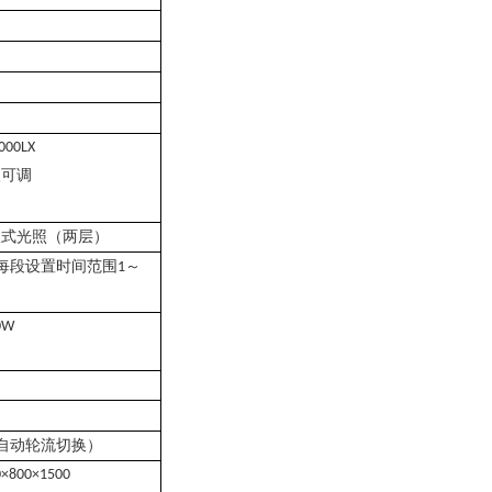
000LX
级可调
板式光照（两层）
每段设置时间范围
～
1
0W
自动轮流切换）
0×800×1500