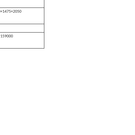
0×1475×2050
159000