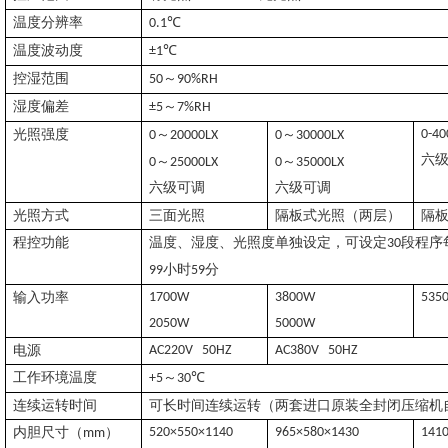
温度分辨率
℃
0.1
温度波动度
℃
±1
控湿范围
～
50
90%RH
湿度偏差
～
±5
7%RH
光照强度
～
～
0-40
0
20000LX
0
30000LX
六
～
～
0
25000LX
0
35000LX
六级可调
六级可调
光照方式
三面光照
隔板式光照（两层）
隔
程控功能
温度、湿度、光照度单独设定，可设定
段程序
30
小时
分
99
59
输入功率
1700W
3800W
535
2050W
5000W
电源
AC220V 50HZ
AC380V 50HZ
工作环境温度
～
℃
+5
30
连续运转时间
可长时间连续运转（两套进口原装全封闭压缩机
内胆尺寸（
）
520×550×1140
965×580×1430
141
mm