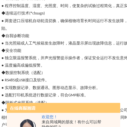
● 程序控制温度、湿度、光照度、时间，使复杂的试验过程简化，真正
◆连续运行技术
*chuagn
(
)
● 两套进口压缩机自动轮流切换，确保植物培育长时间运行不发生故障
陷。
◆自我诊断功能
● 当光照箱或人工气候箱发生故障时，液晶显示屏出现故障信息，运行
◆安全功能
● 独立限温报警系统，并声光报警提示操作者，保证安全运行不发生意
● 温度偏高或偏低报警。
◆数据控制系统（选配）
●
或
接口及软件。
RS485
USB
● 实现数据记录、数据通讯、图形动态显示、故障分析。
● 选配打印机系统进行数据记录，符合
标准。
GMP
◆隔板式光照系统（选配）
● 为满足用户对光照强度均匀度和光照空间灵活性的更高要求，一恒公
欢迎您！
植物生长需要，并且可配置多层光照系统；在保证光照强度均匀度的同
来自局域网的朋友！有什么可以帮
户可选择不同