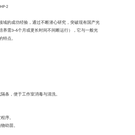
HP-2
领域的成功经验，通过不断潜心研究，突破现有国产光
培养需
个月或更长时间不间断运行），它与一般光
3~6
的特点。
或隔条，便于工作室消毒与清洗。
。
定程序。
植物幼苗。