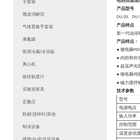
电热恒温油
手套箱
产品型号
微波消解仪
、
DU-20
DU-
产品特点
气体置换手套箱
新一代油浴
液氮罐
产品特点：
● 微电脑
PID
医用冷藏/冷冻箱
● 内胆和
离心机
● 超温声
● 微电脑
旋转粘度计
● 磁力搅
实验室家具
技术参数
型号
定氮仪
电源电压
耗材/进样针/其他
输入功率
控制范围
制冷设备
温度波动
搅拌/合成/反应设备