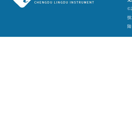
©
技
陆