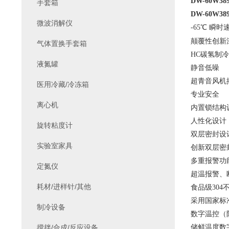
DW-60W3
手套箱
DW-60W3
微波消解仪
-65℃ 瞬
颠覆性创新
气体置换手套箱
HC碳氢制
液氮罐
静音低噪
超青音风机
医用冷藏/冷冻箱
专业安全
离心机
内置锁结构
人性化设计
旋转粘度计
双层密封设
实验室家具
创新双层密
多重报警功
定氮仪
超温报警、
耗材/进样针/其他
食品级
30
采用国家标
制冷设备
数字温控（
搅拌/合成/反应设备
储鲜温度数