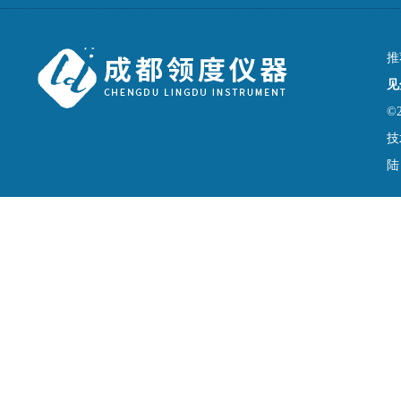
推
见
©
技
陆