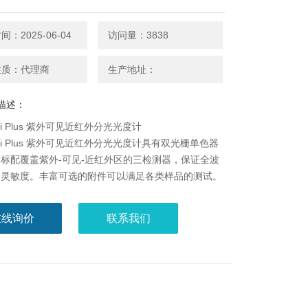
：2025-06-04
访问量：3838
性质：代理商
生产地址：
描述：
00i Plus 紫外可见近红外分光光度计
00i Plus 紫外可见近红外分光光度计具有双光栅单色器
标配覆盖紫外-可见-近红外区的三检测器，保证全波
的灵敏度。丰富可选的附件可以满足各类样品的测试。
度仪器有限公司多年来一直从事仪器仪表的代理、销售
工及技术咨询等服务工作。公司拥有多名专业人才，是
在线询价
联系我们
科研、设计、销售及施工一体的专业技术公司