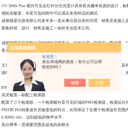
UV-3600i Plus 紫外可见近红外分光光度计具有双光栅单色器的设
测的灵敏度。丰富可选的附件可以满足各类样品的测试。
成都领度仪器有限公司多年来一直从事仪器仪表的代理、销售安装施工
家集科研、设计、销售及施工一体的专业技术公司。
成都领度仪器有限公司经销的品牌齐全、价格合理。守承诺、重信用、
客户的信任。
欢迎您！
来自局域网的朋友！有什么可以帮
主营产品有：水质分析仪器、环境检测仪器、气体监测仪器、色谱仪及
助您的吗？
描绘仪器、农业食品仪器、无损电力仪器、畜牧仪器、生命科学仪器、
UV-3600i Plus 紫外可见近红外分光光度计
产品特点
高灵敏度
—标配三检测器
配置了三个检测器，一个检测紫外及可见区域的
PMT检测器，检测近红外区
PMT和 PbS转换波长灵敏度低的特点，从而保证了在整个检测波长范围内
0.00003 Abs，达到超低的噪声水平。
高分辨率
—宽测量范围及超低的杂散光