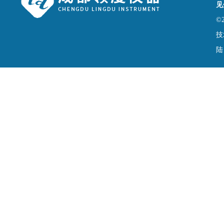
见
©
技
陆