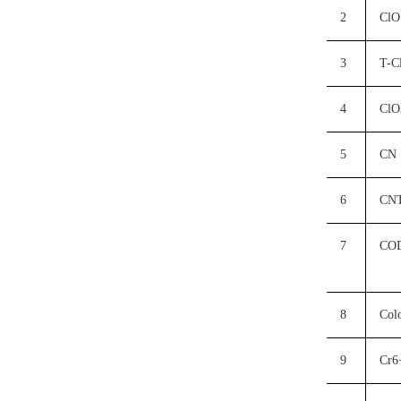
2
ClO
3
T-C
4
Cl
5
CN
6
CN
7
CO
8
Col
9
Cr6