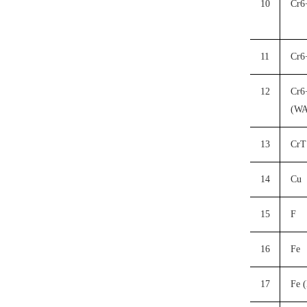
10
Cr6
11
Cr6
12
Cr6
(W
13
CrT
14
Cu
15
F
16
Fe
17
Fe 