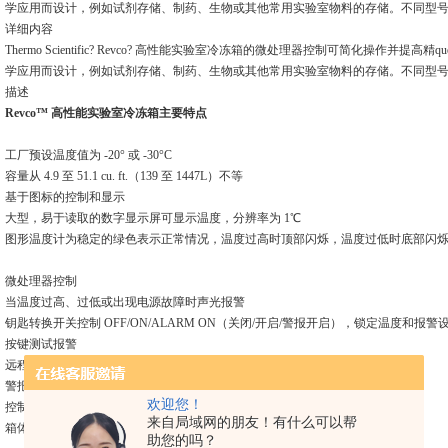
学应用而设计，例如试剂存储、制药、生物或其他常用实验室物料的存储。不同型
详细内容
Thermo Scientific? Revco? 高性能实验室冷冻箱的微处理器控制可简化操作并提高精qu
学应用而设计，例如试剂存储、制药、生物或其他常用实验室物料的存储。不同型
描述
Revco™ 高性能实验室冷冻箱主要特点
工厂预设温度值为
-20° 或 -30°C
容量从
4.9 至 51.1 cu. ft.（139 至 1447L）不等
基于图标的控制和显示
大型，易于读取的数字显示屏可显示温度，分辨率为
1℃
图形温度计为稳定的绿色表示正常情况，温度过高时顶部闪烁，温度过低时底部闪
微处理器控制
当温度过高、过低或出现电源故障时声光报警
钥匙转换开关控制
OFF/ON/ALARM ON（关闭/开启/警报开启），锁定温度和报
按键测试报警
远程警报触点
警报静音、二次呼叫和自动复位功能
欢迎您！
控制器电池后备系统
来自局域网的朋友！有什么可以帮
箱体结构
助您的吗？