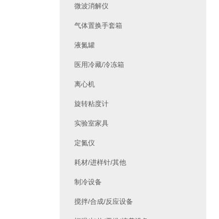
微波消解仪
气体置换手套箱
液氮罐
医用冷藏/冷冻箱
离心机
旋转粘度计
实验室家具
定氮仪
耗材/进样针/其他
制冷设备
搅拌/合成/反应设备