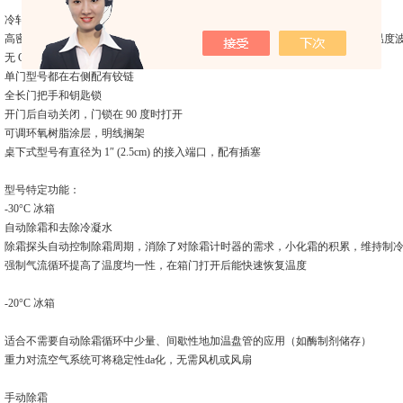
冷轧钢腔体和外部涂层表面，防腐蚀
高密度、
2″(5.1cm) 厚、无CFC的聚氨酯泡沫绝缘材料可保护箱体内部免受环境温度
无
CFC 的氢氟烃混合物制冷剂
单门型号都在右侧配有铰链
全长门把手和钥匙锁
开门后自动关闭，门锁在
90 度时打开
可调环氧树脂涂层，明线搁架
桌下式型号有直径为
1″ (2.5cm) 的接入端口，配有插塞
型号特定功能：
-30°C 冰箱
自动除霜和去除冷凝水
除霜探头自动控制除霜周期，消除了对除霜计时器的需求，小化霜的积累，维持制
强制气流循环提高了温度均一性，在箱门打开后能快速恢复温度
-20°C 冰箱
适合不需要自动除霜循环中少量、间歇性地加温盘管的应用（如酶制剂储存）
重力对流空气系统可将稳定性da化
，无需风机或风扇
手动除霜