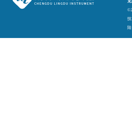
见
©
技
陆