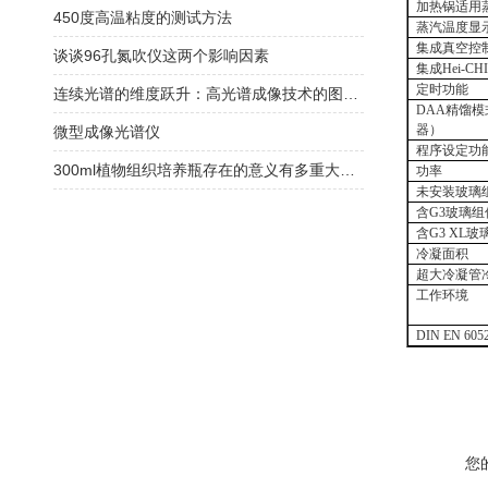
加热锅适用
450度高温粘度的测试方法
蒸汽温度显
集成真空控
谈谈96孔氮吹仪这两个影响因素
集成
Hei-CH
定时功能
连续光谱的维度跃升：高光谱成像技术的图谱合一原理与精细识别实践
DAA
精馏模
器）
微型成像光谱仪
程序设定功
300ml植物组织培养瓶存在的意义有多重大你知道吗？
功率
未安装玻璃
含
G3
玻璃组
含
G3 XL
玻
冷凝面积
超大冷凝管
工作环境
DIN EN 605
您