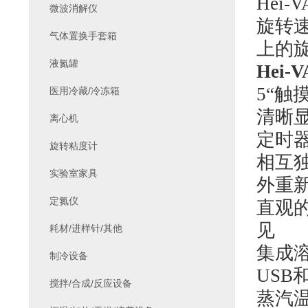
Hei-V
微波消解仪
旋转
气体置换手套箱
上的
液氮罐
Hei-V
5
“触
医用冷藏/冷冻箱
清晰
离心机
定时
旋转粘度计
相互
实验室家具
外重
定氮仪
直观
见
耗材/进样针/其他
集成
制冷设备
USB
搅拌/合成/反应设备
蒸汽