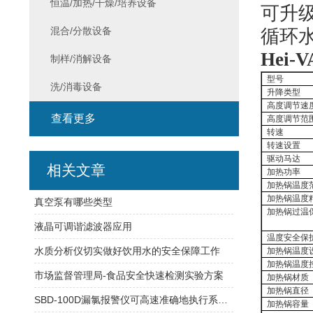
恒温/加热/干燥/培养设备
可升
混合/分散设备
循环
Hei-V
制样/消解设备
型号
洗/消毒设备
升降类型
高度调节速
查看更多
高度调节范
转速
转速设置
驱动马达
相关文章
加热功率
加热锅温度
加热锅温度
真空泵有哪些类型
加热锅过温
液晶可调谐滤波器应用
温度安全保
水质分析仪切实做好饮用水的安全保障工作
加热锅温度
加热锅温度
市场监督管理局-食品安全快速检测实验方案
加热锅材质
加热锅直径
SBD-100D漏氯报警仪可高速准确地执行系统任务
加热锅容量