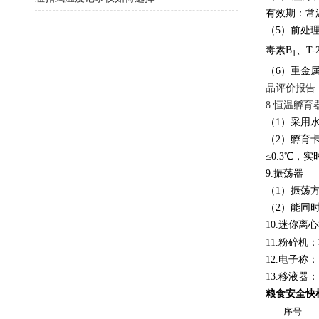
有效期：常
（
5
）前处
毒素
B
、
T-
1
（
6
）重金
品评价报告
8.
恒温孵育
（
1
）采用
（
2
）孵育
≤
0.3
℃，实
9.
振荡器
（
1
）振荡
（
2
）能同
10.
迷你离心
11.
粉碎机：
12.
电子称：
13.
移液器：
粮食安全快
序号