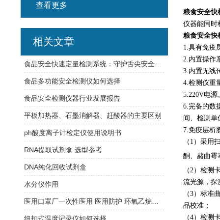
查看更多
粮食安全快
仪器能同时
粮食安全快
相关文章
1.
具有免疫
2.
内置操作
食品安全快速定量检测系统：守护舌尖安全的利器
3.
内置无线
食品多功能安全检测仪如何选择
4.
检测仪重
5.220V
电源
食品安全检测仪器行业发展报告
6.
完备的数
平板加热器、石墨消解器、赶酸器的主要区别
间、检测单
7.
免疫层析
ph酸度离子计检定仪使用说明书
（
1
）采用
RNA提取试剂盒 选型参考
酮、
赭曲霉
DNA纯化回收试剂盒
（
2
）检测卡
流光源，探
水分仪作用
（
3
）标准
医用口罩厂一次性医用 医用防护 环氧乙烷成分含量检测成套仪器设备
品校准；
（
4
）检测
纽扣式温度记录仪如何选择