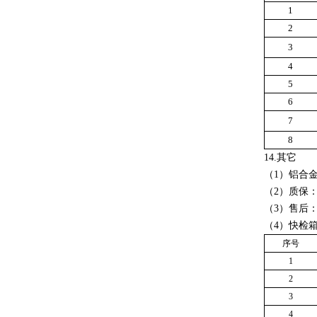
1
2
3
4
5
6
7
8
14.
其它
（
1
）铝合
（
2
）质保
（
3
）售后
（
4
）快检
序号
1
2
3
4