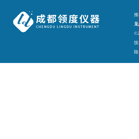
推
见
©
技
陆