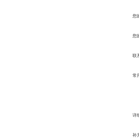
您
您
联
常
详
补