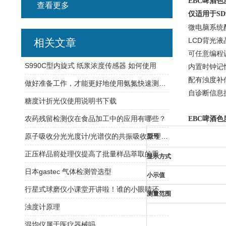
EBC
啤酒色
查看更多
仅适用于SD9
微电脑系统
LCD
背光液
相关文章
可任意编程
S990C型内旋式 纸浆浓度传感器 如何使用
内置时钟记
配有浊度补
做好准备工作，才能更好地使用氨氮快速测定仪
自诊断信息
糖度计折光仪使用说明书下载
农药残留检测仪在食品加工中的应用有哪些？
EBC
啤酒色
原子吸收分光光度计/光谱仪的共振吸收原理与痕量元素定量分析
型号
正压样品前处理仪提高了批量样品萃取的重复性
显示方式
日本gastec 气体检测管选型
小示值
行星式球磨仪小课堂开讲啦！谁的小眼睛还没看过来！
测量范围
浊度计原理
混均仪属于医疗器械吗