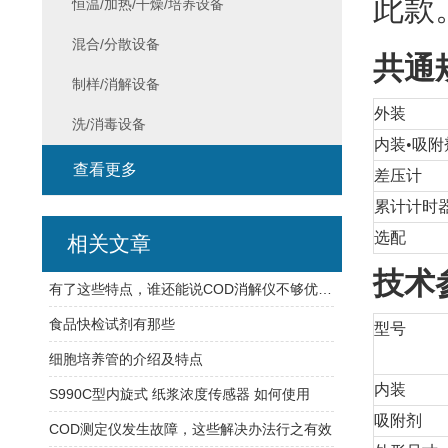
此款
恒温/加热/干燥/培养设备
混合/分散设备
共通
制样/消解设备
外装
洗/消毒设备
内装•吸附
查看更多
差压计
累计计时
选配
相关文章
技术
有了这些特点，谁还能说COD消解仪不够优质！
食品快检试剂有那些
型号
细胞培养管的介绍及特点
内装
S990C型内旋式 纸浆浓度传感器 如何使用
吸附剂
COD测定仪发生故障，这些解决办法行之有效