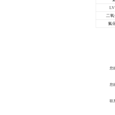
L
二氧
氟
您
您
联