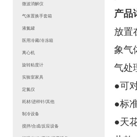
微波消解仪
产品
气体置换手套箱
液氮罐
放置
医用冷藏/冷冻箱
象气
离心机
旋转粘度计
气处
实验室家具
●可
定氮仪
●标
耗材/进样针/其他
制冷设备
●天
搅拌/合成/反应设备