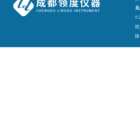
见
©
技
陆