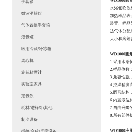
WD1000
圆
手套箱
水浴氮吹仪
微波消解仪
加热样品表
装置、样品
气体置换手套箱
达气体分配
液氮罐
大小和溶剂
医用冷藏/冷冻箱
WD1000
圆
离心机
1.
采用水浴
2.
样品位数
旋转粘度计
3.
兼容性强，
实验室家具
4.
控温精度
5.
圆形结构
定氮仪
6.
内置液位
耗材/进样针/其他
7.
自由升降
8.
所有部件
制冷设备
WD1000
应
搅拌/合成/反应设备