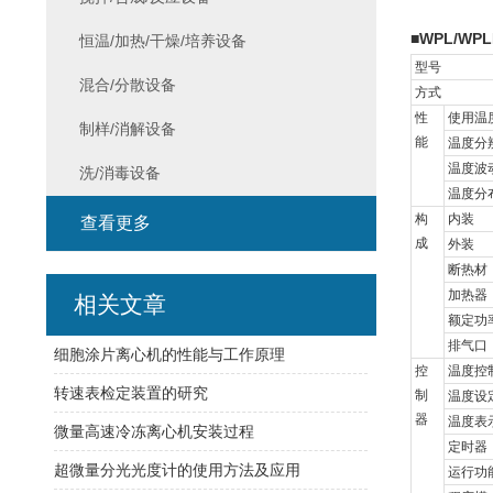
WPL/WPL
■
恒温/加热/干燥/培养设备
型号
混合/分散设备
方式
性
使用温
制样/消解设备
能
温度分
温度波
洗/消毒设备
温度分
构
内装
查看更多
成
外装
断热材
加热器
相关文章
额定功
排气口
细胞涂片离心机的性能与工作原理
控
温度控
转速表检定装置的研究
制
温度设
器
温度表
微量高速冷冻离心机安装过程
定时器
超微量分光光度计的使用方法及应用
运行功