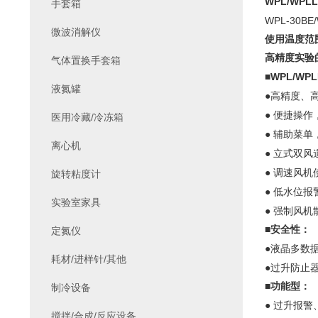
WPL/WPLL
手套箱
WPL-30BE/
微波消解仪
使用温度范
高精度实验
气体置换手套箱
WPL/WPL
■
液氮罐
●
高精度、
●
便捷操作
医用冷藏/冷冻箱
●
辅助菜单
离心机
●
立式双风
●
调速风机
旋转粘度计
●
低水位报
实验室家具
●
强制风机
■安全性：
定氮仪
●
液晶多数
耗材/进样针/其他
●
过升防止
■
功能型：
制冷设备
●
过升报警
搅拌/合成/反应设备