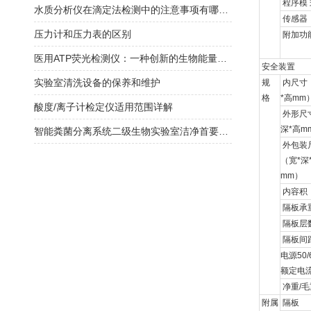
程序模
水质分析仪在滴定法检测中的注意事项有哪些？
传感器
压力计和压力表的区别
附加功
医用ATP荧光检测仪：一种创新的生物能量检测工具
安全装置
实验室清洗设备的保养和维护
规
内尺寸
格
*
高
mm
酸度/离子计检定仪适用范围详解
外形尺
深
*
高
m
智能粪菌分离系统二级生物实验室洁净首要选择
外包装
（宽
*
深
mm
）
内容积
隔板承
隔板层
隔板间
电源
50/
额定电
净重
/
毛
附属
隔板