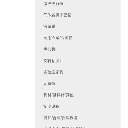
微波消解仪
气体置换手套箱
液氮罐
医用冷藏/冷冻箱
离心机
旋转粘度计
实验室家具
定氮仪
耗材/进样针/其他
制冷设备
搅拌/合成/反应设备