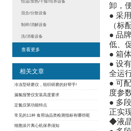
恒温/加热/干燥/培养设备
卸，
混合/分散设备
● 采
（标
制样/消解设备
● 品
洗/消毒设备
低、
查看更多
● 箱
● 
相关文章
全运
● 可
冷冻型研磨仪，组织研磨的好帮手!
度参
漏氯报警仪安装高度要求
● 
定氮仪第功能特点
正实
常见的11种 食用油品类检测指标有哪些呢
◆液
细胞涂片离心机保养须知