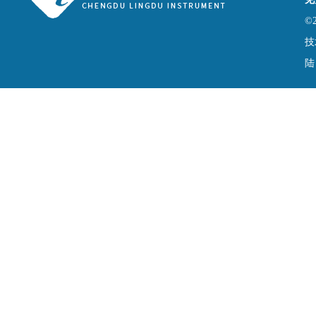
©
技
陆