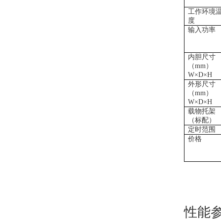
工作环境
度
输入功率
内胆尺寸
（mm）
W×D×H
外形尺寸
（mm）
W×D×H
载物托架
（标配）
定时范围
价格
性能