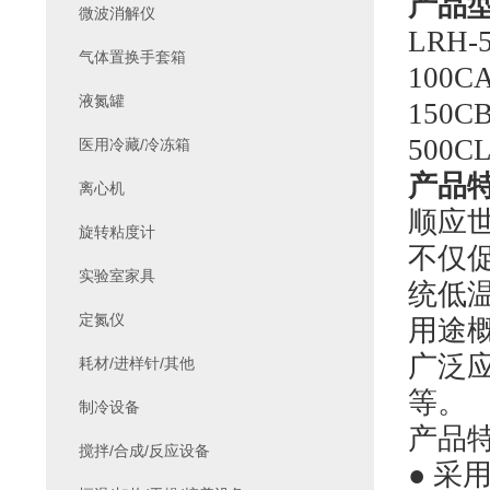
产品
微波消解仪
LRH-
气体置换手套箱
100C
液氮罐
150C
500C
医用冷藏/冷冻箱
产品
离心机
顺应
旋转粘度计
不仅
实验室家具
统低
定氮仪
用途
广泛
耗材/进样针/其他
等。
制冷设备
产品
搅拌/合成/反应设备
● 