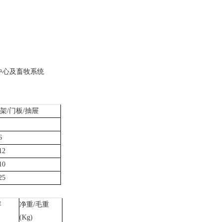
中心及畜牧系统
架/门板/抽屉
6
12
10
25
容
净重/毛重
(Kg)