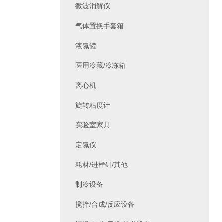
微波消解仪
气体置换手套箱
液氮罐
医用冷藏/冷冻箱
离心机
旋转粘度计
实验室家具
定氮仪
耗材/进样针/其他
制冷设备
搅拌/合成/反应设备