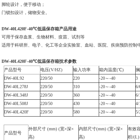
脚轮设计，便于移动；
门锁扣设计，储物安全。
DW-40L420F-40℃低温保存箱
产品用途
可用于保存血浆、生物材料、疫苗、试剂等
适用于科研所、电子、化工等企业实验室、血站、医院、疾病预防控制
DW-40L420F-40℃低温保存箱
技术参数
产品型号
电压(V/HZ)
输入功率
箱内温度(℃)
搁
DW-40L92
220/50
220
-20～-40
3
DW-40L278J
220/50
310
-20～-40
6/
DW-40L348J
220/50
360
-20～-40
6/
DW-40L508J
220/50
430
-20～-40
4/
DW-40L420F
220/50
580
-20～-40
5/
外部尺寸 (mm) (宽×深×
内部尺寸(mm) (宽×深×
有效
产品型号
高)
高)
积/(L)