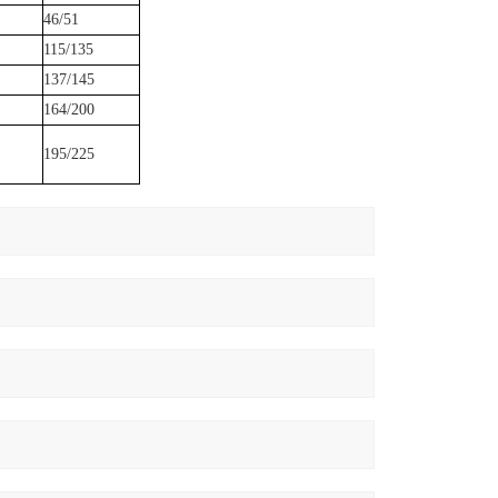
46/51
115/135
137/145
164/200
195/225