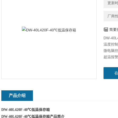
更新时间
厂商
简要
DW-40
温度控
微电脑控
超温报
安全系
多种故
两种报
开机延
制冷系
采用高
产品介绍
环保无
德国EB
DW-40L420F-40℃低温保存箱
高密度
DW-40L420F-40℃低温保存箱
产品简介