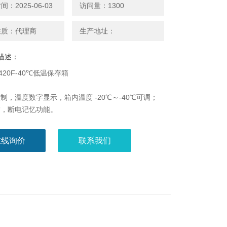
：2025-06-03
访问量：1300
性质：代理商
生产地址：
描述：
L420F-40℃低温保存箱
制
制，温度数字显示，箱内温度 -20℃～-40℃可调；
警，断电记忆功能。
统
障报警（高低温报警、传感器故障报警、断电报警）；
在线询价
联系我们
警（声音蜂鸣报警、红灯亮报警）；
时保护功能。
统
效压缩机；
氟制冷剂；
M风机；
保温层，保温效果良好；