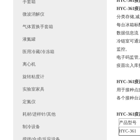
HYC-361
手套箱
HYC-361
微波消解仪
分类存储
,
每台冰箱标
气体置换手套箱
数据信息流
液氮罐
冷链室可通
监控。
医用冷藏/冷冻箱
电子码监管
离心机
疫苗出入库
旋转粘度计
HYC-361
实验室家具
用于接种点
各个接种台
定氮仪
耗材/进样针/其他
HYC-361
产品型号
制冷设备
HYC-361
搅拌/合成/反应设备