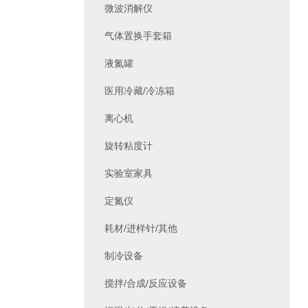
微波消解仪
气体置换手套箱
液氮罐
医用冷藏/冷冻箱
离心机
旋转粘度计
实验室家具
定氮仪
耗材/进样针/其他
制冷设备
搅拌/合成/反应设备