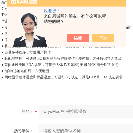
晶” ● 内置风扇提供均匀层流，确保腔体温度均一 ● 原位发泡聚亚胺
CryoMed™ 程控降温仪仪器描述
欢迎您！
Thermo Scientific™ CryoMed™ 系列程控降温仪;型号7455
来自局域网的朋友！有什么可以帮
产品特色
助您的吗？
● 专li
的液氮注入环设计，确保zei佳的、均一的冷冻效果，防止冻存样品过早“结晶”
● 内置风扇提供均匀层流，确保腔体温度均一
● 原位发泡聚亚胺酯绝热层，提高腔体的绝热性和内部温度均一性
● 将冷冻腔体、控制器和打印机整合到一台设备上，大大节省实验室空间
● 自带多种程序，方便用户操作
● 标配的软件，可通过 PC 机对多台程控降温仪同步控制，方便数据导入导出
● 首jia通过美国 FDA 认证，可用于人体 IVF 领域( 美国 510K 编号K021042)
● *的冷冻签名曲线，方便追溯
● 同时显示腔体温度和样品温度，可进行 3Q 认证，满足GLP 和FDA 认证要求
产品：
您的单位：