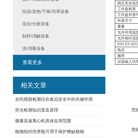
固定安全温
工作盘材质
恒温/加热/干燥/培养设备
工作盘外形
外形尺寸
混合/分散设备
重量
允许环境温
制样/消解设备
允许相对湿
DIN EN 605
洗/消毒设备
电压
频率
仪器输入功
查看更多
相关文章
农药残留检测仪在食品安全中的关键作用
您
荧光检测知识普及原理
微量高速离心机具体应用范围
您
植物组织培养瓶可用于保护稀缺植物