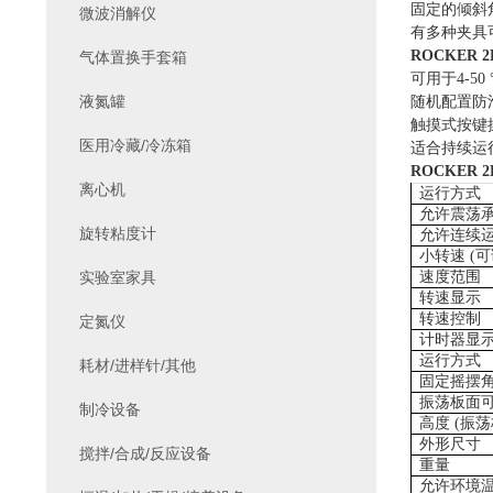
固定的倾斜
微波消解仪
有多种夹具
ROCKER 
气体置换手套箱
可用于
4-5
液氮罐
随机配置防
触摸式按键
医用冷藏/冷冻箱
适合持续运
ROCKER 2
离心机
运行方式
允许震荡承
旋转粘度计
允许连续
小转速 (可
实验室家具
速度范围
转速显示
转速控制
定氮仪
计时器显
运行方式
耗材/进样针/其他
固定摇摆
振荡板面
制冷设备
高度 (振荡
外形尺寸
搅拌/合成/反应设备
重量
允许环境