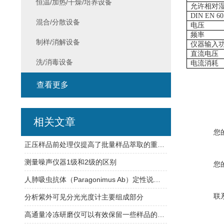
恒温/加热/干燥/培养设备
允许相对
DIN EN 
混合/分散设备
电压
频率
制样/消解设备
仪器输入
直流电压
洗/消毒设备
电流消耗
查看更多
相关文章
您
正压样品前处理仪提高了批量样品萃取的重复性
测量噪声仪器1级和2级的区别
您
人肺吸虫抗体（Paragonimus Ab）定性说明书
联
分析紫外可见分光光度计主要组成部分
高通量冷冻研磨仪可以有效保留一些样品的结构信息