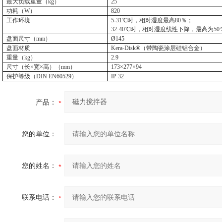
最大负载重量（
kg
）
25
功耗（
W
）
820
工作环境
5-31
℃时，相对湿度最高
80
％；
32-40
℃时，相对湿度线性下降，最高为
50
盘面尺寸（
mm
）
Ø145
盘面材质
Kera-Disk®
（带陶瓷涂层硅铝合金）
重量（
kg
）
2.9
尺寸（长×宽×高）（
mm
）
173
×
277
×
94
保护等级（
DIN EN60529
）
IP 32
产品：
您的单位：
您的姓名：
联系电话：