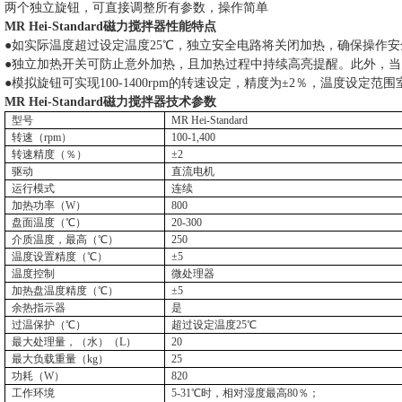
两个独立旋钮，可直接调整所有参数，操作简单
MR Hei-Standard
磁力搅拌器
性能特点
●如实际温度超过设定温度
25
℃，独立安全电路将关闭加热，确保操作安
●独立加热开关可防止意外加热，且加热过程中持续高亮提醒。此外，
●模拟旋钮可实现
100-1400rpm
的转速设定，精度为±
2
％，温度设定范围
MR Hei-Standard
磁力搅拌器
技术参数
型号
MR Hei-Standard
转速（
rpm
）
100-1,400
转速精度（％）
±
2
驱动
直流电机
运行模式
连续
加热功率（
W
）
800
盘面温度（℃）
20-300
介质温度，最高（℃）
250
温度设置精度（℃）
±
5
温度控制
微处理器
加热盘温度精度（℃）
±
5
余热指示器
是
过温保护（℃）
超过设定温度
25
℃
最大处理量，（水）（
L
）
20
最大负载重量（
kg
）
25
功耗（
W
）
820
工作环境
5-31
℃时，相对湿度最高
80
％；