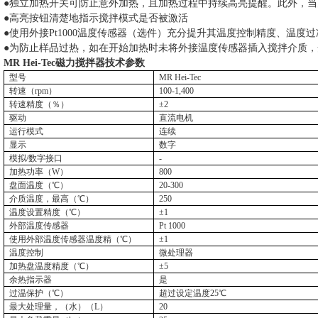
●独立加热开关可防止意外加热，且加热过程中持续高亮提醒。此外，
●高亮按钮清楚地指示搅拌模式是否被激活
●使用外接
Pt1000
温度传感器（选件）充分提升其温度控制精度、温度过
●为防止样品过热，如在开始加热时未将外接温度传感器插入搅拌介质
MR Hei-Tec
磁力搅拌器
技术参数
型号
MR Hei-Tec
转速（
rpm
）
100-1,400
转速精度（％）
±
2
驱动
直流电机
运行模式
连续
显示
数字
模拟
/
数字接口
-
加热功率（
W
）
800
盘面温度（℃）
20-300
介质温度，最高（℃）
250
温度设置精度（℃）
±
1
外部温度传感器
Pt 1000
使用外部温度传感器温度精（℃）
±
1
温度控制
微处理器
加热盘温度精度（℃）
±
5
余热指示器
是
过温保护（℃）
超过设定温度
25
℃
最大处理量，（水）（
L
）
20