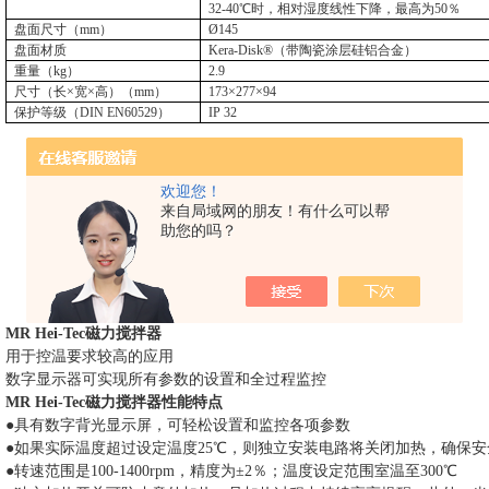
32-40
℃时，相对湿度线性下降，最高为
50
％
盘面尺寸（
mm
）
Ø145
盘面材质
Kera-Disk®
（带陶瓷涂层硅铝合金）
重量（
kg
）
2.9
尺寸（长×宽×高）（
mm
）
173
×
277
×
94
保护等级（
DIN EN60529
）
IP 32
欢迎您！
来自局域网的朋友！有什么可以帮
助您的吗？
MR Hei-Tec
磁力搅拌器
用于控温要求较高的应用
数字显示器可实现所有参数的设置和全过程监控
MR Hei-Tec
磁力搅拌器
性能特点
●具有数字背光显示屏，可轻松设置和监控各项参数
●如果实际温度超过设定温度
25
℃，则独立安装电路将关闭加热，确保安
●转速范围是
100-1400rpm
，精度为±
2
％；温度设定范围室温至
300
℃