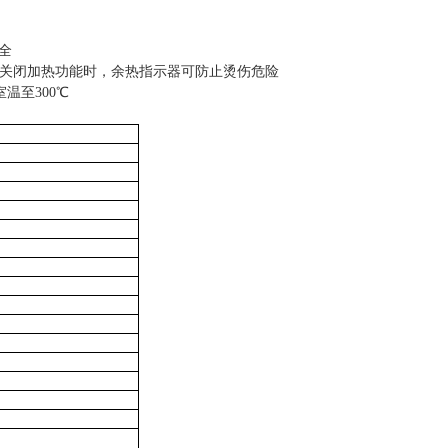
全
当关闭加热功能时，余热指示器可防止烫伤危险
室温至
300
℃