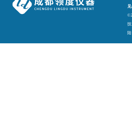
见
©
技
陆