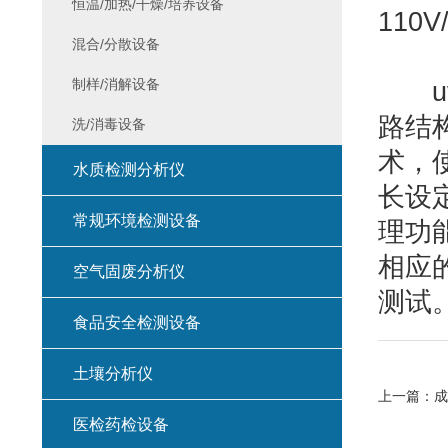
恒温/加热/干燥/培养设备
110
混合/分散设备
制样/消解设备
uv
路结
洗/消毒设备
术，
水质检测分析仪
长设
常规环境检测设备
理功
相应
空气固废分析仪
测试
食品安全检测设备
土壤分析仪
上一篇：
成
医检药检设备