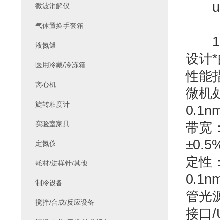
uv
微波消解仪
气体置换手套箱
1.
液氮罐
设计
医用冷藏/冷冻箱
性能
离心机
微机
旋转粘度计
0.1
实验室家具
带宽：
±0.
定氮仪
定性：
耗材/进样针/其他
0.1
制冷设备
管光
搅拌/合成/反应设备
接口/