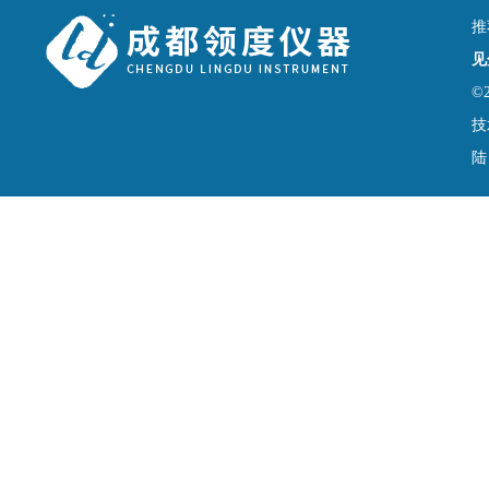
推
见
©
技
陆