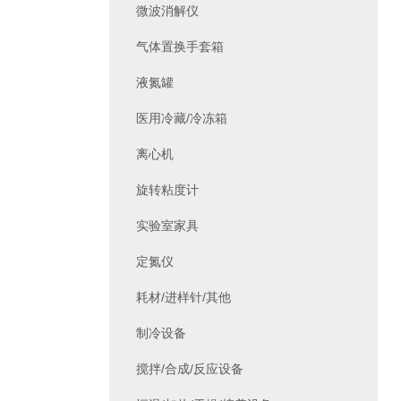
微波消解仪
气体置换手套箱
液氮罐
医用冷藏/冷冻箱
离心机
旋转粘度计
实验室家具
定氮仪
耗材/进样针/其他
制冷设备
搅拌/合成/反应设备