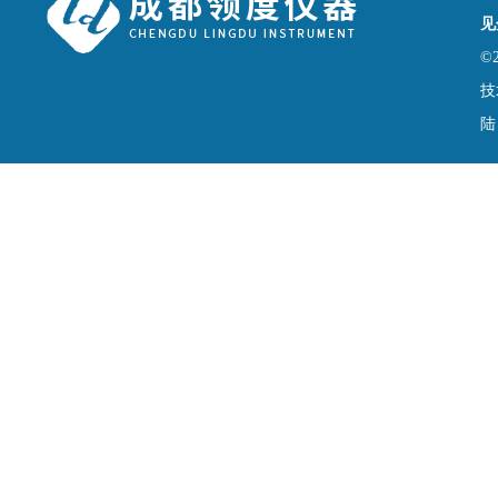
见
©
技
陆