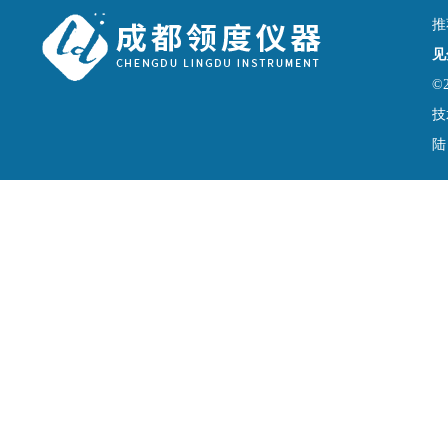
推
见
©
技
陆