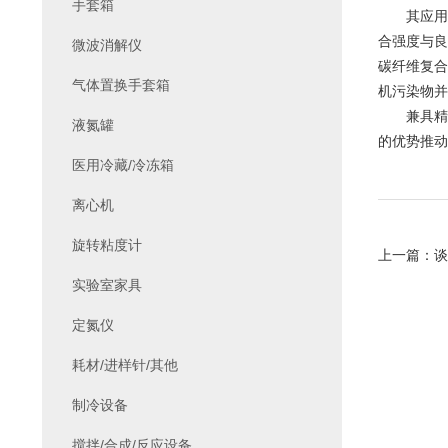
手套箱
其应用场
合强度与良
微波消解仪
碳纤维复合
气体置换手套箱
机污染物并
兼具精密
液氮罐
的优势推动
医用冷藏/冷冻箱
离心机
旋转粘度计
上一篇：
谈
实验室家具
定氮仪
耗材/进样针/其他
制冷设备
搅拌/合成/反应设备