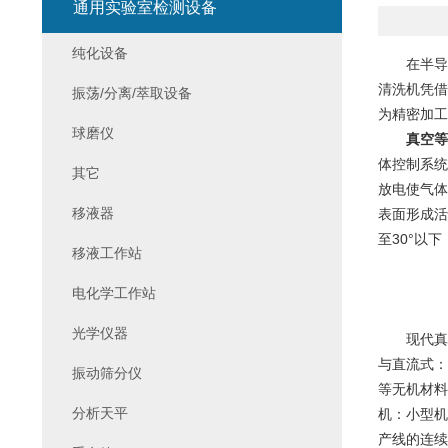
通用实验室检测设备
纯化设备
在半导体
清洗机凭借
振荡/分离/萃取设备
为精密加工
球磨仪
真空等
体控制系统
其它
放电使气体
移液器
表面形成活
至30°以
移液工作站
电化学工作站
光学仪器
现代真空
与直流式：
振动筛分仪
等无机材料
分析天平
机：小型机
产线的连续