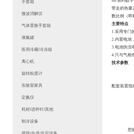
HF系列数
手套箱
带走的热量
微波消解仪
数比例（即
主要特点
气体置换手套箱
1.采用专
液氮罐
2.内置电
3.电池快
医用冷藏/冷冻箱
4.只与气
离心机
技术参数
旋转粘度计
实验室家具
配套装置指
定氮仪
耗材/进样针/其他
制冷设备
您
搅拌/合成/反应设备