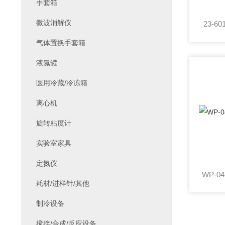
手套箱
微波消解仪
23-6
气体置换手套箱
液氮罐
医用冷藏/冷冻箱
离心机
旋转粘度计
实验室家具
定氮仪
耗材/进样针/其他
制冷设备
搅拌/合成/反应设备