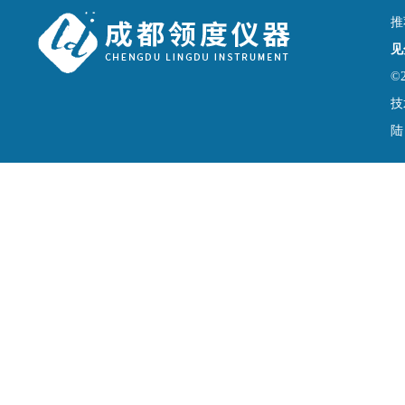
推
见
©
技
陆