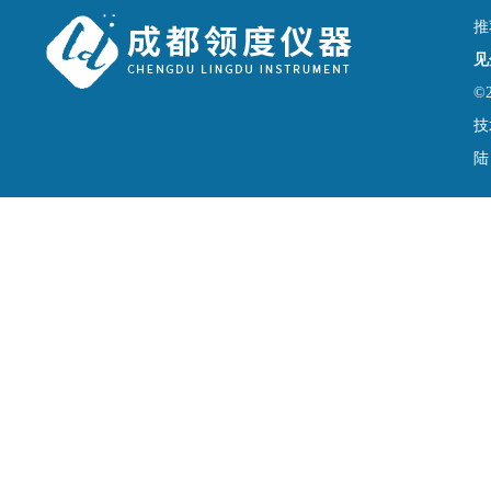
推
见
©
技
陆