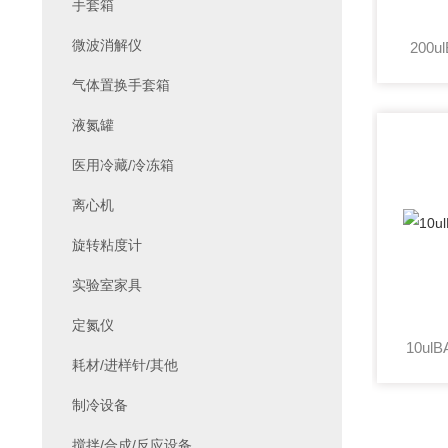
手套箱
微波消解仪
200u
气体置换手套箱
液氮罐
医用冷藏/冷冻箱
离心机
旋转粘度计
实验室家具
定氮仪
10ul
耗材/进样针/其他
制冷设备
搅拌/合成/反应设备