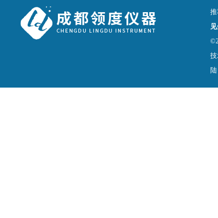
推
见
©
技
陆